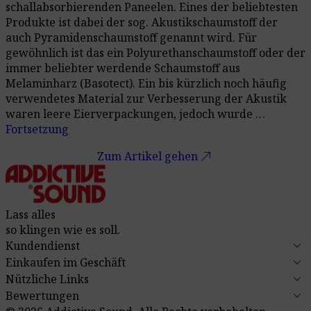
schallabsorbierenden Paneelen. Eines der beliebtesten
Produkte ist dabei der sog. Akustikschaumstoff der
auch Pyramidenschaumstoff genannt wird. Für
gewöhnlich ist das ein Polyurethanschaumstoff oder der
immer beliebter werdende Schaumstoff aus
Melaminharz (Basotect). Ein bis kürzlich noch häufig
verwendetes Material zur Verbesserung der Akustik
waren leere Eierverpackungen, jedoch wurde …
Fortsetzung
call_made
Zum Artikel gehen
Lass alles
so klingen wie es soll.
keyboard_arrow_down
Kundendienst
keyboard_arrow_down
Einkaufen im Geschäft
keyboard_arrow_down
Nützliche Links
keyboard_arrow_down
Bewertungen