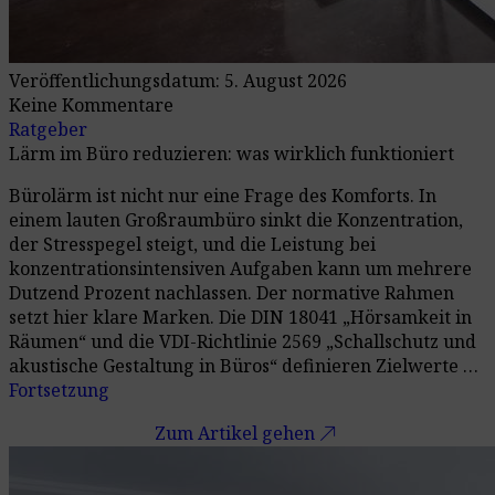
Veröffentlichungsdatum: 5. August 2026
Keine Kommentare
Ratgeber
Lärm im Büro reduzieren: was wirklich funktioniert
Bürolärm ist nicht nur eine Frage des Komforts. In
einem lauten Großraumbüro sinkt die Konzentration,
der Stresspegel steigt, und die Leistung bei
konzentrationsintensiven Aufgaben kann um mehrere
Dutzend Prozent nachlassen. Der normative Rahmen
setzt hier klare Marken. Die DIN 18041 „Hörsamkeit in
Räumen“ und die VDI-Richtlinie 2569 „Schallschutz und
akustische Gestaltung in Büros“ definieren Zielwerte …
Fortsetzung
call_made
Zum Artikel gehen