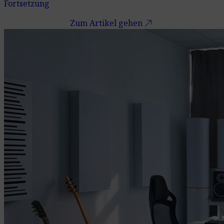
Fortsetzung
call_made
Zum Artikel gehen