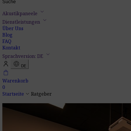
keyboard_arrow_down
Akustikpaneele
keyboard_arrow_down
Dienstleistungen
Über Uns
Blog
FAQ
Kontakt
keyboard_arrow_down
Sprachversion: DE
language
DE
shopping_bag
Warenkorb
0
keyboard_arrow_down
Startseite
Ratgeber