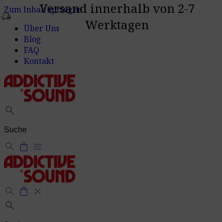
Versand innerhalb von 2-7
Zum Inhalt springen
delivery_truck_speed
Werktagen
Über Uns
Blog
FAQ
Kontakt
search
search
shopping_bag
menu
search
shopping_bag
close
search