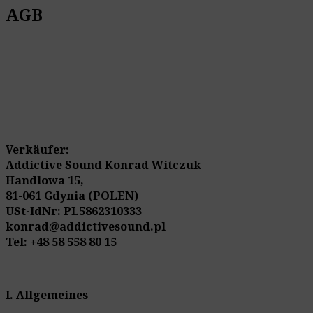
AGB
Verkäufer:
Addictive Sound Konrad Witczuk
Handlowa 15,
81-061 Gdynia (POLEN)
USt-IdNr: PL5862310333
konrad@addictivesound.pl
Tel: +48 58 558 80 15
I. Allgemeines