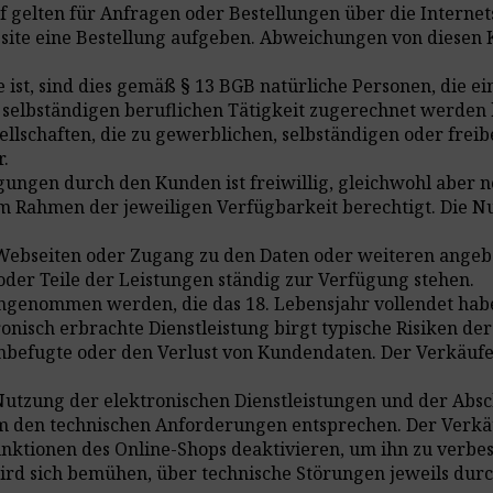
elten für Anfragen oder Bestellungen über die Internetsei
site eine Bestellung aufgeben. Abweichungen von diesen 
e ist, sind dies gemäß § 13 BGB natürliche Personen, die e
selbständigen beruflichen Tätigkeit zugerechnet werden 
ellschaften, die zu gewerblichen, selbständigen oder frei
.
gungen durch den Kunden ist freiwillig, gleichwohl aber 
 Rahmen der jeweiligen Verfügbarkeit berechtigt. Die Nut
r Webseiten oder Zugang zu den Daten oder weiteren ange
der Teile der Leistungen ständig zur Verfügung stehen.
ngenommen werden, die das 18. Lebensjahr vollendet hab
ronisch erbrachte Dienstleistung birgt typische Risiken de
nbefugte oder den Verlust von Kundendaten. Der Verkäuf
Nutzung der elektronischen Dienstleistungen und der Absc
 den technischen Anforderungen entsprechen. Der Verkä
 Funktionen des Online-Shops deaktivieren, um ihn zu verb
d sich bemühen, über technische Störungen jeweils durch