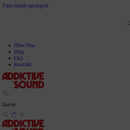
Zum Inhalt springen
delivery_t
Über Uns
Blog
FAQ
Kontakt
search
search
shopping_bag
menu