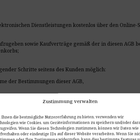
lektronischen Dienstleistungen kostenlos über den Online
aufzugeben sowie Kaufverträge gemäß der in diesen AGB 
enkorbs;
lgender Schritte seitens des Kunden möglich:
hme der Bestimmungen dieser AGB,
notwendig: Vor- und Nachname, E-Mail-Adresse sowie eige
Zustimmung verwalten
n die folgenden Bedingungen zusammen erfüllt sind: (i) w
tos durch den Kunden (Übermittlung an den Verkäufer), (
Ihnen die bestmögliche Nutzererfahrung zu bieten, verwenden wir
istungsvertrags durch den Kunden durch Anklicken des Akt
hnologien wie Cookies, um Geräteinformationen zu speichern und/oder dar
det wird. Das Konto wird für einen unbegrenzten Zeitraum
ugreifen. Wenn Sie diesen Technologien zustimmen, können wir Daten wie 
tos verweigern, wenn der Kunde gegen die Bestimmungen d
fverhalten oder eindeutige IDs auf dieser Website verarbeiten. Wenn Sie nic
stimmen oder Ihre Zustimmung widerrufen, kann dies bestimmte Features 