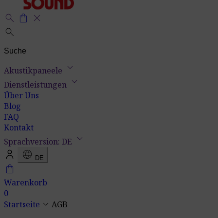
search
shopping_bag
close
search
keyboard_arrow_down
Akustikpaneele
keyboard_arrow_down
Dienstleistungen
Über Uns
Blog
FAQ
Kontakt
keyboard_arrow_down
Sprachversion: DE
language
DE
shopping_bag
Warenkorb
0
keyboard_arrow_down
Startseite
AGB