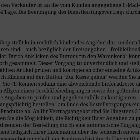
h den Verkäufer ist an die vom Kunden angegebene E-Mail
14 Tage. Die Beendigung des Dienstleistungsvertrags durch
hop stellt kein rechtlich bindendes Angebot dar, sondern 
ren sind – auch bezüglich der Preisangaben – freibleiben
r. Durch Anklicken des Buttons “in den Warenkorb” könne
 gesammelt. Dieser Vorgang ist unverbindlich und stellt
hlten Artikel prüfen und korrigieren oder einzelne Arti
rch Klicken auf den Button “Zur Kasse gehen” werden Sie 
t. Sie (1) können sodann eine abweichende Lieferadresse 
den Allgemeinen Geschäftsbedingungen sowie der geltend
re Angaben zu prüfen und gegebenenfalls zu korrigieren.
lungspflichtig bestellen“ am Ende des Bestellvorganges ei
Produkte ab. An Ihr Vertragsangebot sind Sie längstens 5
en Sie die Möglichkeit, die Richtigkeit Ihrer Angaben zu 
bsenden der Bestellung durch eine automatische Eingangsb
ient lediglich Ihrer Information über die technisch einwa
agsangebot innerhalb der Bindungsfrist durch Übermittlu