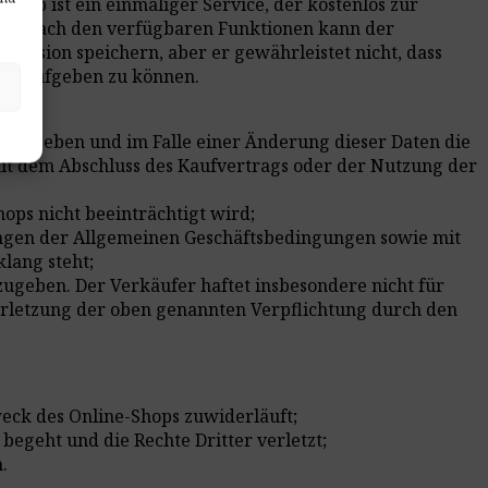
rb ist ein einmaliger Service, der kostenlos zur
t. Je nach den verfügbaren Funktionen kann der
ssion speichern, aber er gewährleistet nicht, dass
nkt aufgeben zu können.
anzugeben und im Falle einer Änderung dieser Daten die
t dem Abschluss des Kaufvertrags oder der Nutzung der
hops nicht beeinträchtigt wird;
mungen der Allgemeinen Geschäftsbedingungen sowie mit
lang steht;
zugeben. Der Verkäufer haftet insbesondere nicht für
 Verletzung der oben genannten Verpflichtung durch den
weck des Online-Shops zuwiderläuft;
 begeht und die Rechte Dritter verletzt;
.