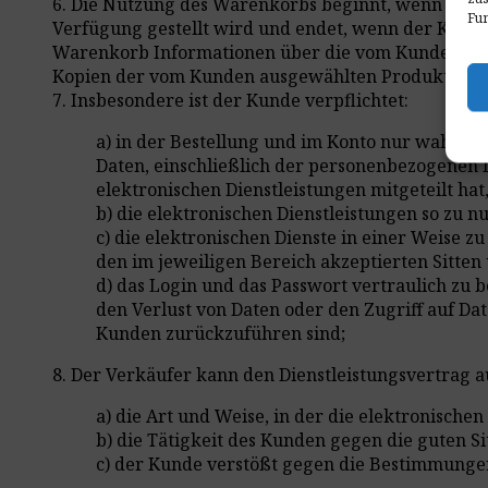
6. Die Nutzung des Warenkorbs beginnt, wenn der Ku
Fun
Verfügung gestellt wird und endet, wenn der Kunde
Warenkorb Informationen über die vom Kunden ausg
Kopien der vom Kunden ausgewählten Produkte verf
7. Insbesondere ist der Kunde verpflichtet:
a) in der Bestellung und im Konto nur wahrhe
Daten, einschließlich der personenbezogenen
elektronischen Dienstleistungen mitgeteilt hat
b) die elektronischen Dienstleistungen so zu n
c) die elektronischen Dienste in einer Weise 
den im jeweiligen Bereich akzeptierten Sitten
d) das Login und das Passwort vertraulich zu 
den Verlust von Daten oder den Zugriff auf Da
Kunden zurückzuführen sind;
8. Der Verkäufer kann den Dienstleistungsvertrag a
a) die Art und Weise, in der die elektronisch
b) die Tätigkeit des Kunden gegen die guten Sit
c) der Kunde verstößt gegen die Bestimmungen