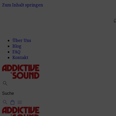
Zum Inhalt springen
delivery_t
Über Uns
Blog
FAQ
Kontakt
search
search
shopping_bag
menu