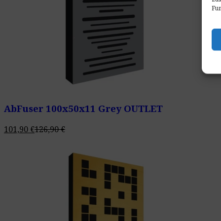
Fun
AbFuser 100x50x11 Grey OUTLET
101,90
€
126,90
€