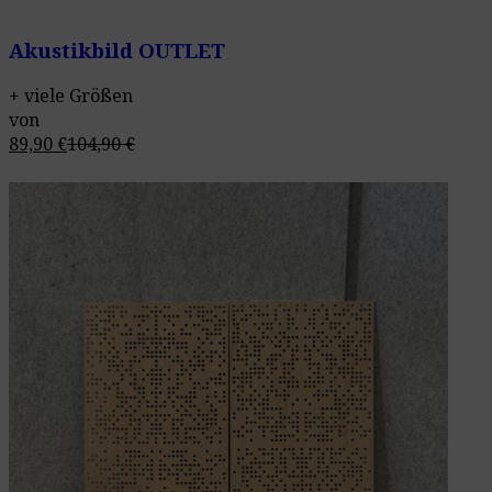
Akustikbild OUTLET
+ viele Größen
von
89,90
€
104,90
€