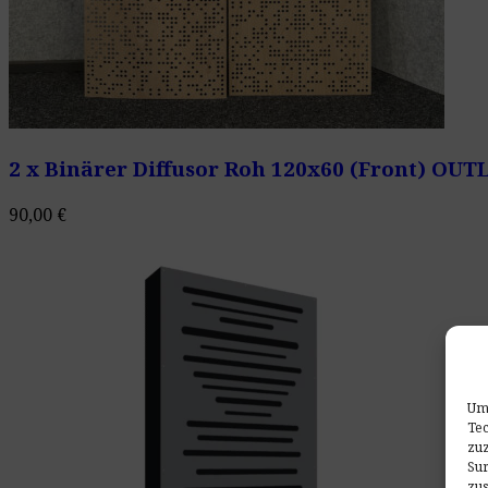
2 x Binärer Diffusor Roh 120x60 (Front) OUT
90,00
€
Um 
Tec
zuz
Sur
zu