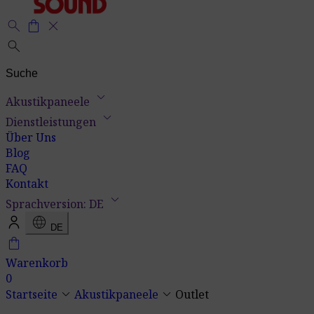
search
shopping_bag
close
search
keyboard_arrow_down
Akustikpaneele
keyboard_arrow_down
Dienstleistungen
Über Uns
Blog
FAQ
Kontakt
keyboard_arrow_down
Sprachversion: DE
language
DE
shopping_bag
Warenkorb
0
keyboard_arrow_down
keyboard_arrow_down
Startseite
Akustikpaneele
Outlet