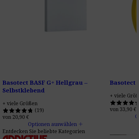
Basotect BASF G+ Hellgrau –
Basotect 
Selbstklebend
+ viele Grö
+ viele Größen
von
33,90
€
(19)
O
von
20,90
€
add
Optionen auswählen
Entdecken Sie beliebte Kategorien