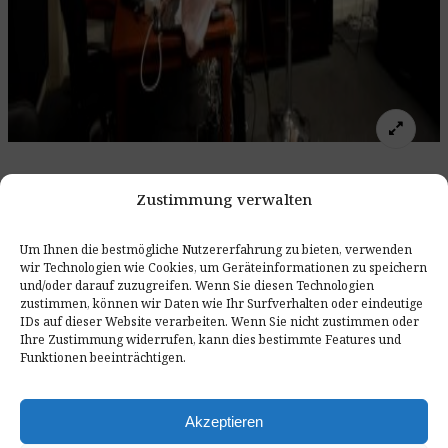
Adaptacja akustyczna pomieszczenia to kompleksowa
Zustimmung verwalten
usługa, który umożliwia uzyskanie naturalnego,
zbalansowanego dźwięku poprzez eliminację
niepożądanych odbić i poprawę kontroli nad niskimi
Um Ihnen die bestmögliche Nutzererfahrung zu bieten, verwenden
wir Technologien wie Cookies, um Geräteinformationen zu speichern
częstotliwościami. Dzięki precyzyjnej analizie
und/oder darauf zuzugreifen. Wenn Sie diesen Technologien
przestrzeni, dobraniu odpowiednich ustrojów
zustimmen, können wir Daten wie Ihr Surfverhalten oder eindeutige
akustycznych (absorberów, pułapek basowych oraz
IDs auf dieser Website verarbeiten. Wenn Sie nicht zustimmen oder
dyfuzorów) oraz wykorzystaniu metod opartych na
Ihre Zustimmung widerrufen, kann dies bestimmte Features und
technikach LEDE i RFZ, możliwe jest stworzenie
Funktionen beeinträchtigen.
optymalnych warunków odsłuchowych zarówno dla
audiofilów, jak i profesjonalnych studiów nagrań.
Akzeptieren