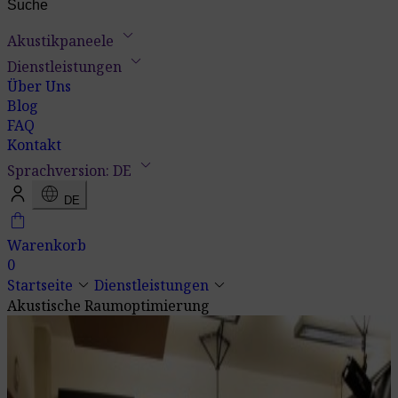
keyboard_arrow_down
Akustikpaneele
keyboard_arrow_down
Dienstleistungen
Über Uns
Blog
FAQ
Kontakt
keyboard_arrow_down
Sprachversion: DE
language
DE
shopping_bag
Warenkorb
0
keyboard_arrow_down
keyboard_arrow_down
Startseite
Dienstleistungen
Akustische Raumoptimierung