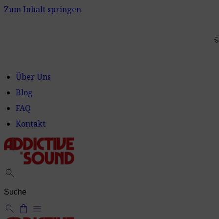
Zum Inhalt springen
delivery_t
Über Uns
Blog
FAQ
Kontakt
search
search
shopping_bag
menu