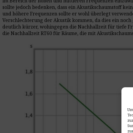
im Bereich der hohen und mittleren Frequenzen einzuwir
sollte jedoch bedenken, dass ein Akustikschaumstoff kei
und höhere Frequenzen sollte er wohl überlegt verwend
Verschlechterung der Akustik kommen, da dies ein noch
deutlich kürzer, wohingegen die Nachhallzeit für tiefe F
die Nachhallzeit RT60 für Räume, die mit Akustikschaum
Um 
Tec
zuz
Sur
zu