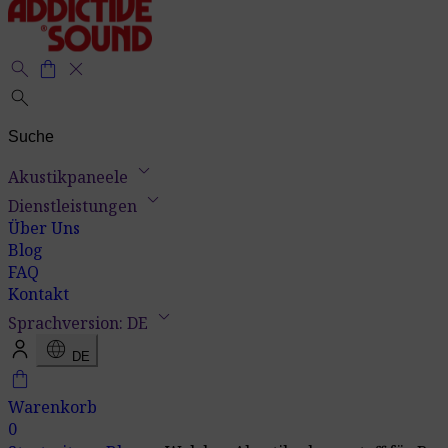
search
shopping_bag
close
search
keyboard_arrow_down
Akustikpaneele
keyboard_arrow_down
Dienstleistungen
Über Uns
Blog
FAQ
Kontakt
keyboard_arrow_down
Sprachversion: DE
language
DE
shopping_bag
Warenkorb
0