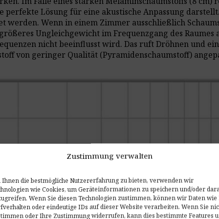
ken. Im Falle eines starken Melaminschaumstoffs (8 cm) r
ne perfekte Lösung für eine akustische Anpassung darstel
et werden. Wenn in einem Zimmer ausschließlich Schaums
 größeres Ungleichgewicht im Frequenzgang des Raumes au
requenzen nicht beeinflusst wird. Das ruft Dröhnen und ein
stoff von geringer Qualität (Pyramidenschaumstoff) angep
Zustimmung verwalten
Ihnen die bestmögliche Nutzererfahrung zu bieten, verwenden wir
hnologien wie Cookies, um Geräteinformationen zu speichern und/oder dar
ugreifen. Wenn Sie diesen Technologien zustimmen, können wir Daten wie 
fverhalten oder eindeutige IDs auf dieser Website verarbeiten. Wenn Sie nic
stimmen oder Ihre Zustimmung widerrufen, kann dies bestimmte Features 