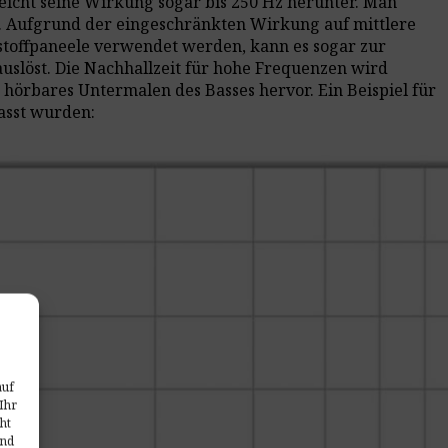
eicht seine Wirkung sogar bis 250 Hz herunter. Man
lt. Aufgrund der eingeschränkten Wirkung auf mittlere
toffpaneele verwendet werden, kann es sogar zur
slöst. Die Nachhallzeit für hohe Frequenzen wird
 hörbares Untermalen des Basses hervor. Ein Beispiel für
asst wurden:
auf
Ihr
ht
und