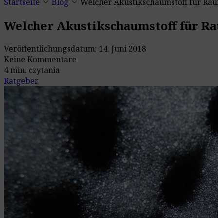
keyboard_arrow_down
keyboard_arrow_down
Startseite
Blog
Welcher Akustikschaumstoff für R
Veröffentlichungsdatum: 14. Juni 2018
Keine Kommentare
4 min. czytania
Ratgeber