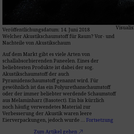
Projekt
Wir möc
Akustik
Visualis
Veröffentlichungsdatum: 14. Juni 2018
Welcher Akustikschaumstoff für Raum? Vor- und
Nachteile von Akustikschaum
Auf dem Markt gibt es viele Arten von
schallabsorbierenden Paneelen. Eines der
beliebtesten Produkte ist dabei der sog.
Akustikschaumstoff der auch
Pyramidenschaumstoff genannt wird. Für
gewöhnlich ist das ein Polyurethanschaumstoff
oder der immer beliebter werdende Schaumstoff
aus Melaminharz (Basotect). Ein bis kürzlich
noch häufig verwendetes Material zur
Verbesserung der Akustik waren leere
Eierverpackungen, jedoch wurde …
Fortsetzung
call_made
Zum Artikel gehen