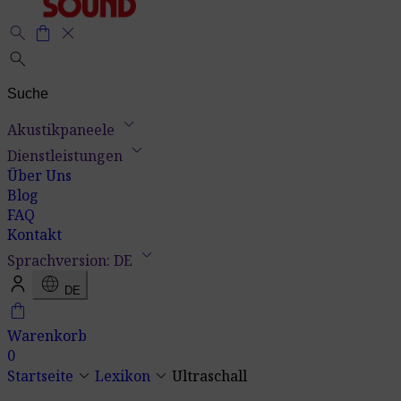
search
shopping_bag
close
search
keyboard_arrow_down
Akustikpaneele
keyboard_arrow_down
Dienstleistungen
Über Uns
Blog
FAQ
Kontakt
keyboard_arrow_down
Sprachversion: DE
language
DE
shopping_bag
Warenkorb
0
keyboard_arrow_down
keyboard_arrow_down
Startseite
Lexikon
Ultraschall