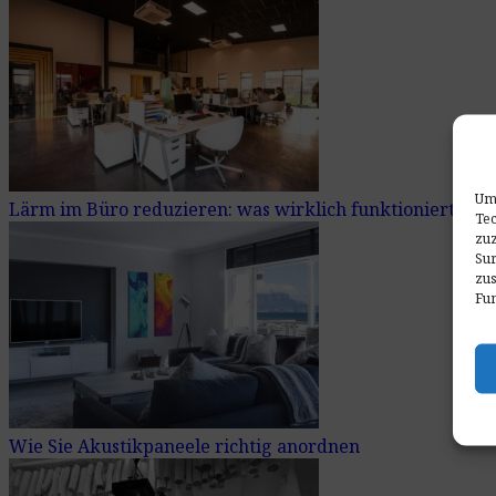
Um 
Lärm im Büro reduzieren: was wirklich funktioniert
Tec
zuz
Sur
zu
Fun
Wie Sie Akustikpaneele richtig anordnen