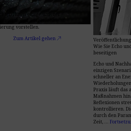
e 3D
hten Ihnen einige unserer
projekte und ausgewählte 3D-
ierung vorstellen.
call_made
Zum Artikel gehen
Veröffentlichung
Wie Sie Echo un
beseitigen
Echo und Nachha
einzigen Szenari
schneller an Ener
Wiederholungen
Praxis läuft das 
Maßnahmen hinau
Reflexionen str
kontrollieren. D
durch den Param
Zeit, …
Fortsetz