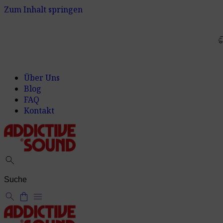
Zum Inhalt springen
delivery_t
Über Uns
Blog
FAQ
Kontakt
search
search
shopping_bag
menu