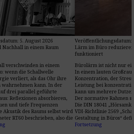
sdatum: 5. August 2026
Veröffentlichungsdatum: 
d Nachhall in einem Raum
Lärm im Büro reduzieren
funktioniert
ll verschwinden in einem
Bürolärm ist nicht nur ei
o: wenn die Schallwelle
In einem lauten Großraum
gie verliert, als das Ohr ihre
Konzentration, der Stress
 wahrnehmen kann. In der
Leistung bei konzentrati
auf drei parallel geführte
kann um mehrere Dutzend
s: Reflexionen absorbieren,
Der normative Rahmen set
euen und tiefe Frequenzen
Die DIN 18041 „Hörsamke
ie Akustik des Raums selbst wird
VDI-Richtlinie 2569 „Scha
eter RT60 beschrieben, also die
Gestaltung in Büros“ defi
ung
Fortsetzung