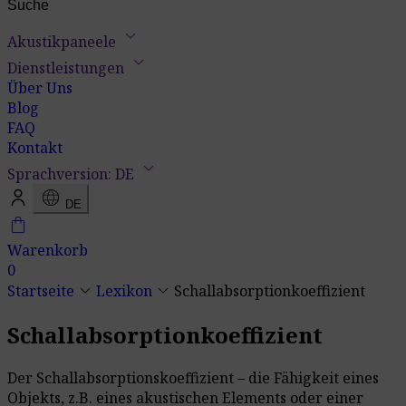
keyboard_arrow_down
Akustikpaneele
keyboard_arrow_down
Dienstleistungen
Über Uns
Blog
FAQ
Kontakt
keyboard_arrow_down
Sprachversion: DE
language
DE
shopping_bag
Warenkorb
0
keyboard_arrow_down
keyboard_arrow_down
Startseite
Lexikon
Schallabsorptionkoeffizient
Schallabsorptionkoeffizient
Der Schallabsorptionskoeffizient – die Fähigkeit eines
Objekts, z.B. eines akustischen Elements oder einer