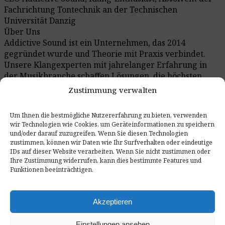
Fachrichtung Tontechnik an der Technischen
Universität Danzig
Über Uns
Addictive Sound ist ein Unternehmen, das 2014
gegründet wurde und Theorie mit Praxis verbindet.
Unsere Klangexperten mit jahrelanger Erfahrung in
der Musikbranche schaffen Lösungen, die höchsten
Standards entsprechen. In unserem Blog finden Sie
Zustimmung verwalten
Fachwissen über Akustik und Klangtechnik, unterstützt
durch praktische Beispiele.
Um Ihnen die bestmögliche Nutzererfahrung zu bieten, verwenden
wir Technologien wie Cookies, um Geräteinformationen zu speichern
und/oder darauf zuzugreifen. Wenn Sie diesen Technologien
zustimmen, können wir Daten wie Ihr Surfverhalten oder eindeutige
Zuletzt hinzugefügte Artikel
IDs auf dieser Website verarbeiten. Wenn Sie nicht zustimmen oder
Ihre Zustimmung widerrufen, kann dies bestimmte Features und
Funktionen beeinträchtigen.
Akzeptieren
Einstellungen ansehen