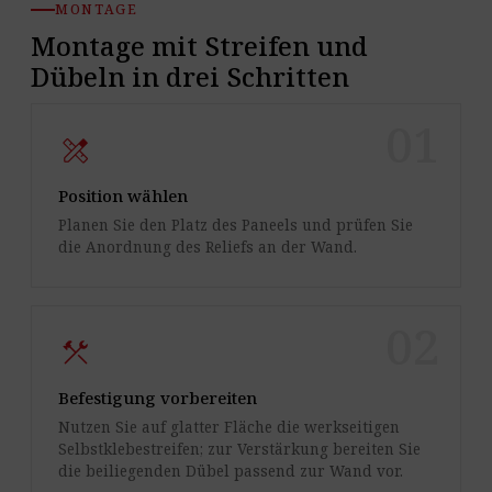
MONTAGE
Montage mit Streifen und
Dübeln in drei Schritten
01
design_services
Position wählen
Planen Sie den Platz des Paneels und prüfen Sie
die Anordnung des Reliefs an der Wand.
02
construction
Befestigung vorbereiten
Nutzen Sie auf glatter Fläche die werkseitigen
Selbstklebestreifen; zur Verstärkung bereiten Sie
die beiliegenden Dübel passend zur Wand vor.