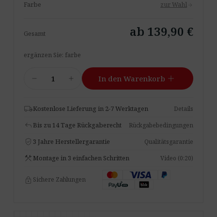
Farbe
zur Wahl
arrow_forward
ab 139,90 €
Gesamt
ergänzen Sie: farbe
Resonance
add
remove
add
In den Warenkorb
Bloom
Menge
local_shipping
Kostenlose Lieferung in 2-7 Werktagen
Details
reply
Bis zu 14 Tage Rückgaberecht
Rückgabebedingungen
verified_user
3 Jahre Herstellergarantie
Qualitätsgarantie
construction
Montage in 3 einfachen Schritten
Video (0:20)
lock
Sichere Zahlungen