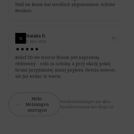
Hall im Raum hat merklich abgenommen. Schöne
Neuheit.
Natalia D.
N
PL
9. Mai 2026
star
star
star
star
star
star
star
star
star
star
Relief 3D we wzorze Bloom jest naprawdę
efektowny - robi za ozdobę, a przy okazji pokój
brzmi przyjemniej, mniej pogłosu. Świeża nowość,
ale już widać że warto.
Mehr
Kundenmeinungen aus allen
expand_more
Meinungen
Sprachversionen des Shops (2)
anzeigen