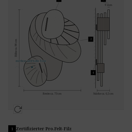
9 mm
2
Höhe ca. 98 cm
mittlere und hohe Töne
4
Breite ca. 73 cm
Stärke ca. 6,5 cm
Zertifizierter Pro.Felt-Filz