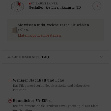
3D-RAUMPLANER
arrow_forward
Gestalten Sie Ihren Raum in 3D
Sie wissen nicht, welche Farbe Sie wählen
sollen?
Materialproben bestellen →
expand_more
toc
FAQ
AUF DIESER SEITE
graphic_eq
Weniger Nachhall und Echo
Das Filzpaneel verbindet akustische und dekorative
Funktion.
view_in_ar
Räumlicher 3D-Effekt
Die dreidimensionale Struktur erzeugt ein Spiel aus Licht
und Schatten.