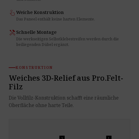
touch_app
Weiche Konstruktion
Das Paneel enthält keine harten Elemente.
handyman
Schnelle Montage
Die werkseitigen Selbstklebestreifen werden durch die
beiliegenden Dübel ergänzt.
KONSTRUKTION
Weiches 3D-Relief aus Pro.Felt-
Filz
Die Vollfilz-Konstruktion schafft eine räumliche
Oberfläche ohne harte Teile.
3
1