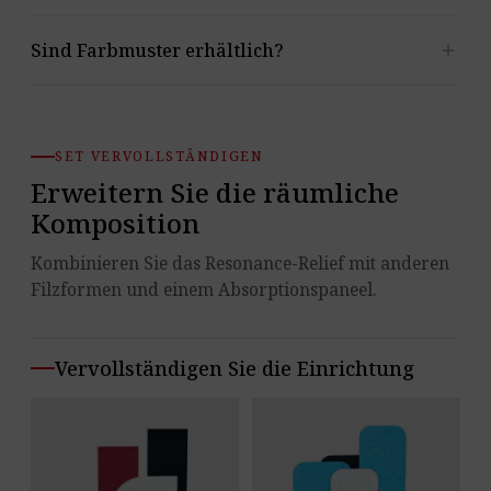
Ja. Die Serie umfasst die Muster Bloom, Metro und
add
Sind Farbmuster erhältlich?
Orbit, jedes in sieben Farben.
Ja – wir stellen einen Link zur Bestellung von
Materialproben bereit.
SET VERVOLLSTÄNDIGEN
Erweitern Sie die räumliche
Komposition
Kombinieren Sie das Resonance-Relief mit anderen
Filzformen und einem Absorptionspaneel.
Vervollständigen Sie die Einrichtung