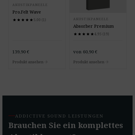
AKUSTIKPANEELE
Pro.Felt Wave
AKUSTIKPANEELE
5,00 (1)
star
star
star
star
star
star
star
star
star
star
Absorber Premium
4,95 (19)
star
star
star
star
star
star
star
star
star
star
139,90
€
von
60,90
€
arrow_forward
arrow_forward
Produkt ansehen
Produkt ansehen
ADDICTIVE SOUND LEISTUNGEN
Brauchen Sie ein komplettes