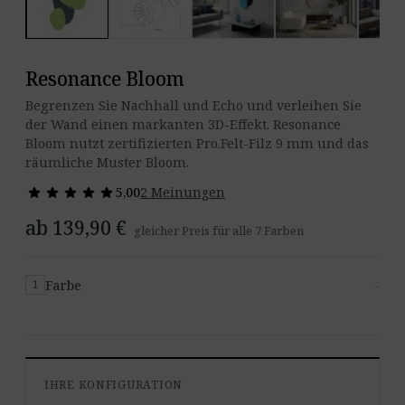
Resonance Bloom
Begrenzen Sie Nachhall und Echo und verleihen Sie
der Wand einen markanten 3D-Effekt. Resonance
Bloom nutzt zertifizierten Pro.Felt-Filz 9 mm und das
räumliche Muster Bloom.
star
star
star
star
star
star
star
star
star
star
5,00
2 Meinungen
ab 139,90 €
gleicher Preis für alle 7 Farben
Farbe
-
1
IHRE KONFIGURATION