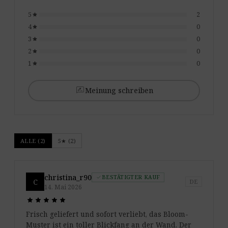
5
2
star
4
0
star
3
0
star
2
0
star
1
0
star
rate_review
Meinung schreiben
ALLE (2)
5★ (2)
christina_r90
BESTÄTIGTER KAUF
check
C
DE
14. Mai 2026
star
star
star
star
star
star
star
star
star
star
Frisch geliefert und sofort verliebt, das Bloom-
Muster ist ein toller Blickfang an der Wand. Der