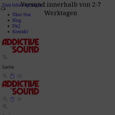
Versand innerhalb von 2-7
Zum Inhalt springen
delivery_truck_speed
Werktagen
Über Uns
Blog
FAQ
Kontakt
search
search
shopping_bag
menu
search
shopping_bag
close
search