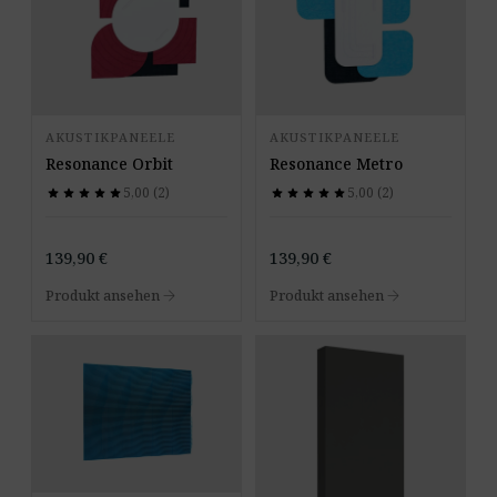
AKUSTIKPANEELE
AKUSTIKPANEELE
Resonance Orbit
Resonance Metro
5,00 (2)
5,00 (2)
star
star
star
star
star
star
star
star
star
star
star
star
star
star
star
star
star
star
star
star
139,90
€
139,90
€
arrow_forward
arrow_forward
Produkt ansehen
Produkt ansehen