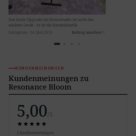
Das beste Upgrade im Homestudio ist nicht das
nächste Gerät - es ist die Raumakustik.
Instagram · 24. Juni 2026
Beitrag ansehen
arrow_outward
KUNDENMEINUNGEN
Kundenmeinungen zu
Resonance Bloom
5,00
/5
star
star
star
star
star
star
star
star
star
star
2 Kaufbewertungen