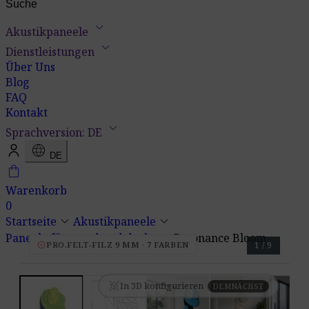
keyboard_arrow_down
Akustikpaneele
keyboard_arrow_down
Dienstleistungen
Über Uns
Blog
FAQ
Kontakt
keyboard_arrow_down
Sprachversion: DE
language
DE
shopping_bag
Warenkorb
0
keyboard_arrow_down
keyboard_arrow_down
Startseite
Akustikpaneele
keyboard_arrow_down
Paneele für wand und decke
Resonance Bloom
verified
PRO.FELT-FILZ 9 MM · 7 FARBEN
1 / 9
view_in_ar
In 3D konfigurieren
DEMNÄCHST