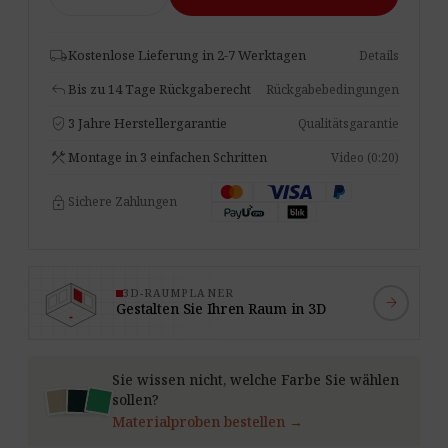
Tube
Menge
local_shipping
Kostenlose Lieferung in 2-7 Werktagen
Details
reply
Bis zu 14 Tage Rückgaberecht
Rückgabebedingungen
verified_user
3 Jahre Herstellergarantie
Qualitätsgarantie
construction
Montage in 3 einfachen Schritten
Video (0:20)
lock
Sichere Zahlungen
3D-RAUMPLANER
arrow_forward
Gestalten Sie Ihren Raum in 3D
Sie wissen nicht, welche Farbe Sie wählen
sollen?
Materialproben bestellen →