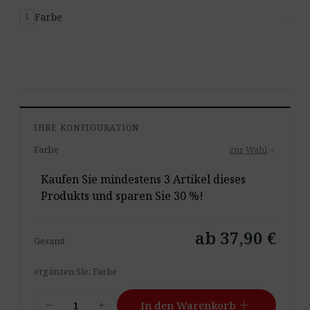
Farbe
-
1
IHRE KONFIGURATION
Farbe
zur Wahl
arrow_forward
Kaufen Sie mindestens 3 Artikel dieses
Produkts und sparen Sie 30 %!
ab 37,90 €
Gesamt
ergänzen Sie: Farbe
Foamly
add
remove
add
In den Warenkorb