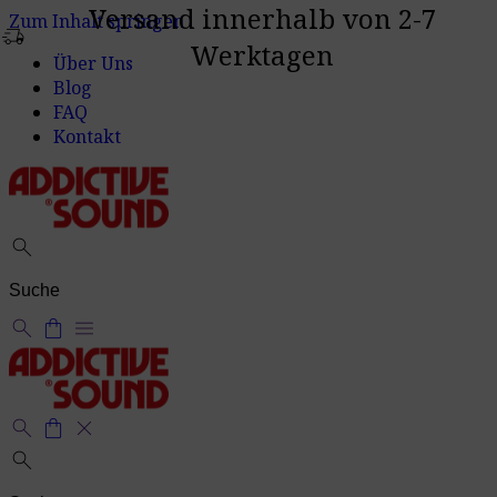
Versand innerhalb von 2-7
Zum Inhalt springen
delivery_truck_speed
Werktagen
Über Uns
Blog
FAQ
Kontakt
search
search
shopping_bag
menu
search
shopping_bag
close
search