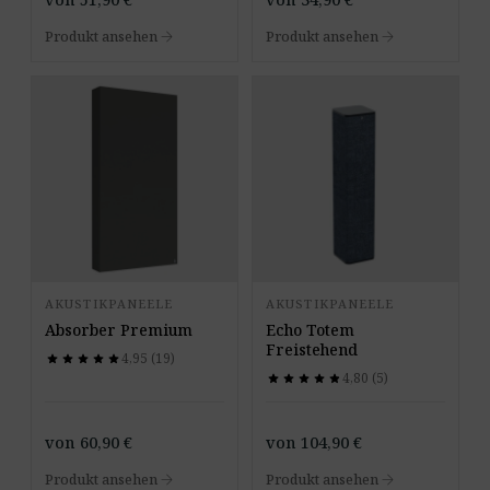
arrow_forward
arrow_forward
Produkt ansehen
Produkt ansehen
AKUSTIKPANEELE
AKUSTIKPANEELE
Absorber Premium
Echo Totem
Freistehend
4,95 (19)
star
star
star
star
star
star
star
star
star
star
4,80 (5)
star
star
star
star
star
star
star
star
star
star
von
60,90
€
von
104,90
€
arrow_forward
arrow_forward
Produkt ansehen
Produkt ansehen