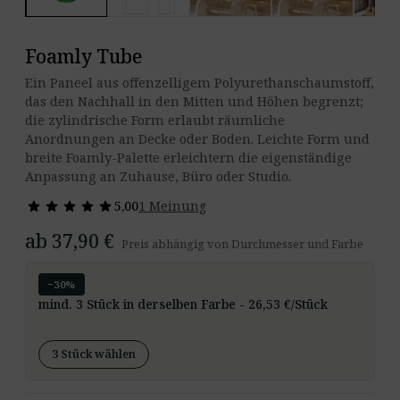
Foamly Tube
Ein Paneel aus offenzelligem Polyurethanschaumstoff,
das den Nachhall in den Mitten und Höhen begrenzt;
die zylindrische Form erlaubt räumliche
Anordnungen an Decke oder Boden. Leichte Form und
breite Foamly-Palette erleichtern die eigenständige
Anpassung an Zuhause, Büro oder Studio.
star
star
star
star
star
star
star
star
star
star
5,00
1 Meinung
ab 37,90 €
Preis abhängig von Durchmesser und Farbe
−30%
mind. 3 Stück in derselben Farbe - 26,53 €/Stück
3 Stück wählen