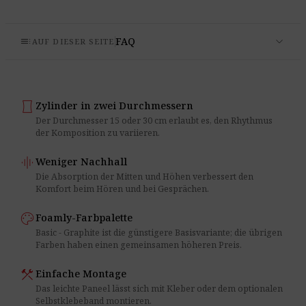
expand_more
toc
FAQ
AUF DIESER SEITE
panorama_vertical
Zylinder in zwei Durchmessern
Der Durchmesser 15 oder 30 cm erlaubt es, den Rhythmus
der Komposition zu variieren.
graphic_eq
Weniger Nachhall
Die Absorption der Mitten und Höhen verbessert den
Komfort beim Hören und bei Gesprächen.
palette
Foamly-Farbpalette
Basic - Graphite ist die günstigere Basisvariante; die übrigen
Farben haben einen gemeinsamen höheren Preis.
construction
Einfache Montage
Das leichte Paneel lässt sich mit Kleber oder dem optionalen
Selbstklebeband montieren.