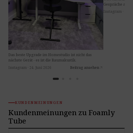
Gespräche am Ti
Instagram · 8. Jul
Das beste Upgrade im Homestudio ist nicht das
nächste Gerät - es ist die Raumakustik.
Instagram · 24. Juni 2026
Beitrag ansehen
arrow_outward
KUNDENMEINUNGEN
Kundenmeinungen zu Foamly
Tube