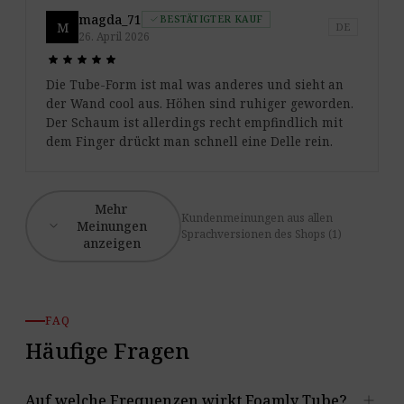
magda_71
BESTÄTIGTER KAUF
check
M
DE
26. April 2026
star
star
star
star
star
star
star
star
star
star
Die Tube-Form ist mal was anderes und sieht an
der Wand cool aus. Höhen sind ruhiger geworden.
Der Schaum ist allerdings recht empfindlich mit
dem Finger drückt man schnell eine Delle rein.
Mehr
Kundenmeinungen aus allen
expand_more
Meinungen
Sprachversionen des Shops (1)
anzeigen
FAQ
Häufige Fragen
add
Auf welche Frequenzen wirkt Foamly Tube?