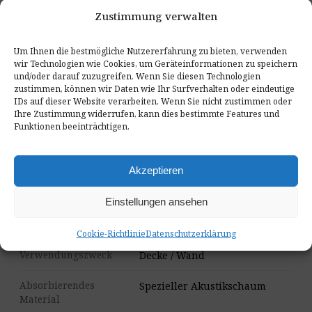
Zustimmung verwalten
Das Paneel ist leicht - die Montage erledigen Sie selbst in
quiz
wenigen Augenblicken
Um Ihnen die bestmögliche Nutzererfahrung zu bieten, verwenden
wir Technologien wie Cookies, um Geräteinformationen zu speichern
und/oder darauf zuzugreifen. Wenn Sie diesen Technologien
SPEZIFIKATION
zustimmen, können wir Daten wie Ihr Surfverhalten oder eindeutige
Technische Parameter
IDs auf dieser Website verarbeiten. Wenn Sie nicht zustimmen oder
Ihre Zustimmung widerrufen, kann dies bestimmte Features und
Funktionen beeinträchtigen.
Größe
Durchmesser 15 cm /
Durchmesser 30 cm
Akzeptieren
Montage
Montagekleber (nicht im
Lieferumfang) /
Einstellungen ansehen
Selbstklebeband (optional
erhältlich)
Cookie-Richtlinie
Datenschutzerklärung
Verwendungszweck
Decke / Wand
Absorbierendes
Spezieller Akustikschaum
Material