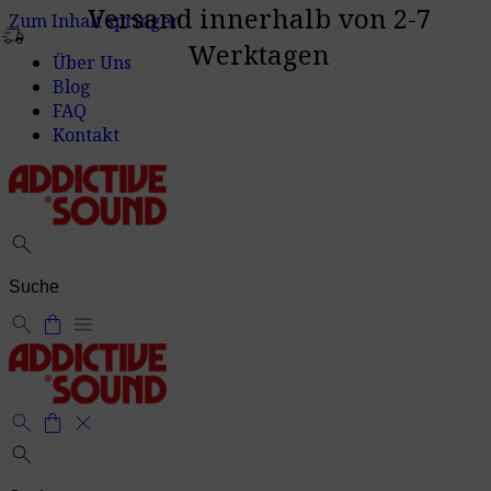
Versand innerhalb von 2-7
Zum Inhalt springen
delivery_truck_speed
Werktagen
Über Uns
Blog
FAQ
Kontakt
search
search
shopping_bag
menu
search
shopping_bag
close
search