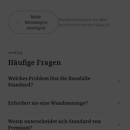
Mehr
Kundenmeinungen aus allen
expand_more
Meinungen
Sprachversionen des Shops (4)
anzeigen
FAQ
Häufige Fragen
Welches Problem löst die Bassfalle
add
Standard?
Sie hilft, Dröhnen, stehende Wellen und
add
Erfordert sie eine Wandmontage?
Bassüberhöhungen in den Ecken zu reduzieren. Der
deklarierte Absorptionsbereich beträgt 90-210 Hz, das
Nein. Die Bassfalle ist freistehend und für die
Worin unterscheidet sich Standard von
Kurvenmaximum von α = 0,98 liegt bei 125 Hz.
add
Aufstellung in der Raumecke gedacht.
Premium?