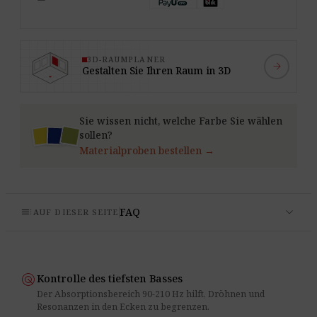
3D-RAUMPLANER
arrow_forward
Gestalten Sie Ihren Raum in 3D
Sie wissen nicht, welche Farbe Sie wählen
sollen?
Materialproben bestellen →
expand_more
toc
FAQ
AUF DIESER SEITE
radar
Kontrolle des tiefsten Basses
Der Absorptionsbereich 90-210 Hz hilft, Dröhnen und
Resonanzen in den Ecken zu begrenzen.