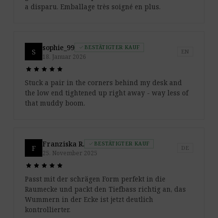
a disparu. Emballage très soigné en plus.
sophie_99
BESTÄTIGTER KAUF
check
S
EN
18. Januar 2026
star
star
star
star
star
star
star
star
star
star
Stuck a pair in the corners behind my desk and
the low end tightened up right away - way less of
that muddy boom.
Franziska R.
BESTÄTIGTER KAUF
check
F
DE
25. November 2025
star
star
star
star
star
star
star
star
star
star
Passt mit der schrägen Form perfekt in die
Raumecke und packt den Tiefbass richtig an, das
Wummern in der Ecke ist jetzt deutlich
kontrollierter.