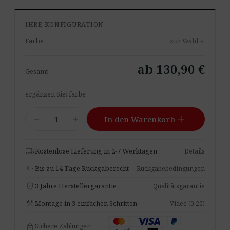
IHRE KONFIGURATION
Farbe
zur Wahl
arrow_forward
ab 130,90 €
Gesamt
ergänzen Sie: farbe
Bassfalle
add
remove
add
In den Warenkorb
Standard
Menge
local_shipping
Kostenlose Lieferung in 2-7 Werktagen
Details
reply
Bis zu 14 Tage Rückgaberecht
Rückgabebedingungen
verified_user
3 Jahre Herstellergarantie
Qualitätsgarantie
construction
Montage in 3 einfachen Schritten
Video (0:20)
lock
Sichere Zahlungen