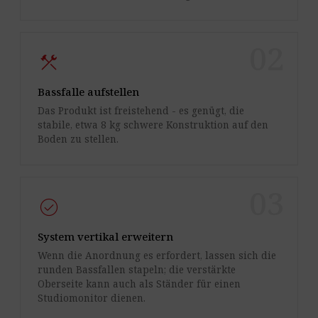
02
construction
Bassfalle aufstellen
Das Produkt ist freistehend - es genügt, die
stabile, etwa 8 kg schwere Konstruktion auf den
Boden zu stellen.
03
check_circle
System vertikal erweitern
Wenn die Anordnung es erfordert, lassen sich die
runden Bassfallen stapeln; die verstärkte
Oberseite kann auch als Ständer für einen
Studiomonitor dienen.