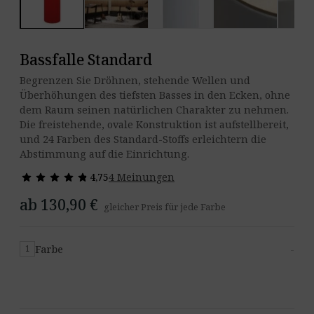
Bassfalle Standard
Begrenzen Sie Dröhnen, stehende Wellen und
Überhöhungen des tiefsten Basses in den Ecken, ohne
dem Raum seinen natürlichen Charakter zu nehmen.
Die freistehende, ovale Konstruktion ist aufstellbereit,
und 24 Farben des Standard-Stoffs erleichtern die
Abstimmung auf die Einrichtung.
star
star
star
star
star
star
star
star
star
star
4,75
4 Meinungen
ab 130,90 €
gleicher Preis für jede Farbe
Farbe
-
1