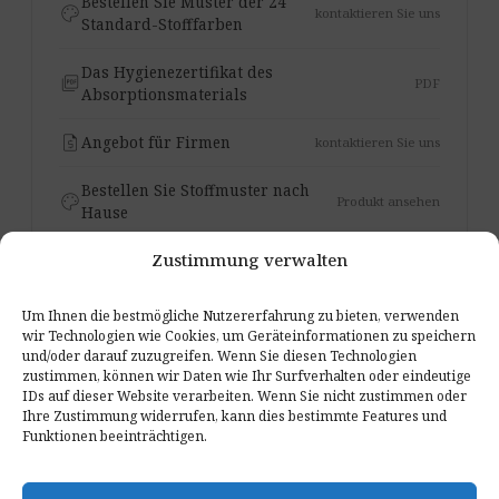
Bestellen Sie Muster der 24
palette
kontaktieren Sie uns
Standard-Stofffarben
Das Hygienezertifikat des
picture_as_pdf
PDF
Absorptionsmaterials
request_quote
Angebot für Firmen
kontaktieren Sie uns
Bestellen Sie Stoffmuster nach
palette
Produkt ansehen
Hause
Zustimmung verwalten
Um Ihnen die bestmögliche Nutzererfahrung zu bieten, verwenden
PROJEKTE
wir Technologien wie Cookies, um Geräteinformationen zu speichern
und/oder darauf zuzugreifen. Wenn Sie diesen Technologien
Sehen Sie die Bassfalle Standard
zustimmen, können wir Daten wie Ihr Surfverhalten oder eindeutige
in fertigen Interieurs
IDs auf dieser Website verarbeiten. Wenn Sie nicht zustimmen oder
Ihre Zustimmung widerrufen, kann dies bestimmte Features und
Funktionen beeinträchtigen.
Der ovale Korpus und 24 Stofffarben passen die
freistehende Basskontrolle an Studio, Hörraum und
Zuhause an.