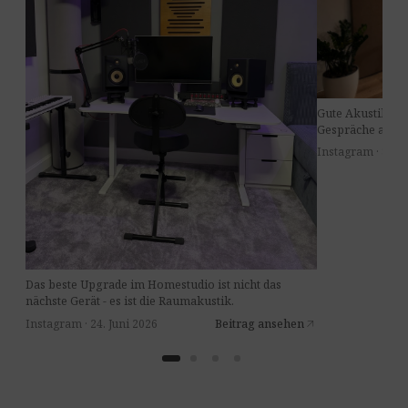
Gute Akustik im
Gespräche am Ti
Instagram · 8. Jul
Das beste Upgrade im Homestudio ist nicht das
nächste Gerät - es ist die Raumakustik.
Instagram · 24. Juni 2026
Beitrag ansehen
arrow_outward