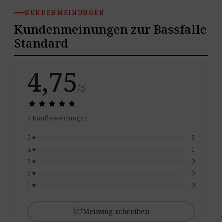
KUNDENMEINUNGEN
Kundenmeinungen zur Bassfalle
Standard
4,75
/5
star
star
star
star
star
star
star
star
star
star
4 Kaufbewertungen
5
3
star
4
1
star
3
0
star
2
0
star
1
0
star
rate_review
Meinung schreiben