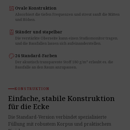
cyclone
Ovale Konstruktion
Absorbiert die tiefen Frequenzen und streut sanft die Mitten
und Höhen.
speaker
Ständer und stapelbar
Die verstärkte Oberseite kann einen Studiomonitor tragen,
und die Bassfallen lassen sich aufeinanderstellen.
palette
24 Standard-Farben
Der akustisch transparente Stoff 180 g/m² erlaubt es, die
Bassfalle an den Raum anzupassen.
KONSTRUKTION
Einfache, stabile Konstruktion
für die Ecke
Die Standard-Version verbindet spezialisierte
Füllung mit robustem Korpus und praktischem