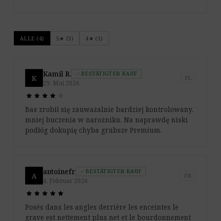
ALLE (4)
5★ (3)
4★ (1)
Kamil R.
BESTÄTIGTER KAUF
check
K
PL
29. Mai 2026
star
star
star
star
star
star
star
star
star
star
Bas zrobił się zauważalnie bardziej kontrolowany,
mniej buczenia w narożniku. Na naprawdę niski
podłóg dokupię chyba grubsze Premium.
antoinefr
BESTÄTIGTER KAUF
check
A
FR
4. Februar 2026
star
star
star
star
star
star
star
star
star
star
Posés dans les angles derrière les enceintes le
grave est nettement plus net et le bourdonnement