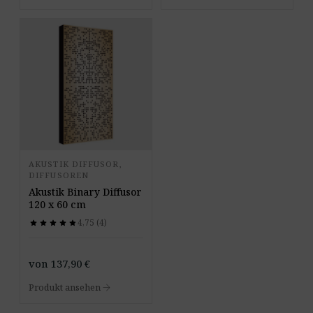
AKUSTIK DIFFUSOR,
DIFFUSOREN
Akustik Binary Diffusor
120 x 60 cm
4,75 (4)
star
star
star
star
star
star
star
star
star
star
von
137,90
€
arrow_forward
Produkt ansehen