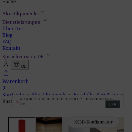
keyboard_arrow_down
Akustikpaneele
keyboard_arrow_down
Dienstleistungen
Über Uns
Blog
FAQ
Kontakt
keyboard_arrow_down
Sprachversion: DE
language
DE
shopping_bag
Warenkorb
0
keyboard_arrow_down
keyboard_arrow_down
keyboard_arrow_down
Startseite
Akustikpaneele
Bassfalle, Bass Trap
ABSORPTIONSBEREICH 90-210 HZ · DURCHMESSER 30
Bassfalle Standard
verified
CM
1 / 6
view_in_ar
3D-Konfigurator