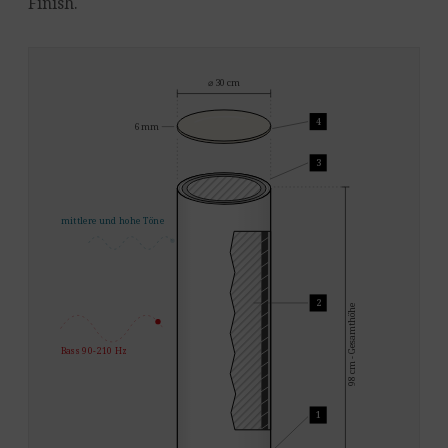
Finish.
⌀ 30 cm
4
6 mm
3
mittlere und hohe Töne
2
98 cm - Gesamthöhe
Bass 90-210 Hz
1