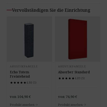
Vervollständigen Sie die Einrichtung
AKUSTIKPANEELE
AKUSTIKPANEELE
Echo Totem
Absorber Standard
Freistehend
4,89 (9)
star
star
star
star
star
star
star
star
star
star
4,80 (5)
star
star
star
star
star
star
star
star
star
star
von
104,90
€
von
74,90
€
arrow_forward
arrow_forward
Produkt ansehen
Produkt ansehen