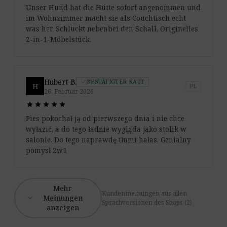
Unser Hund hat die Hütte sofort angenommen und
im Wohnzimmer macht sie als Couchtisch echt
was her. Schluckt nebenbei den Schall. Originelles
2-in-1-Möbelstück.
Hubert B.
BESTÄTIGTER KAUF
check
H
PL
26. Februar 2026
star
star
star
star
star
star
star
star
star
star
Pies pokochał ją od pierwszego dnia i nie chce
wyłazić, a do tego ładnie wygląda jako stolik w
salonie. Do tego naprawdę tłumi hałas. Genialny
pomysł 2w1
Mehr
Kundenmeinungen aus allen
expand_more
Meinungen
Sprachversionen des Shops (2)
anzeigen