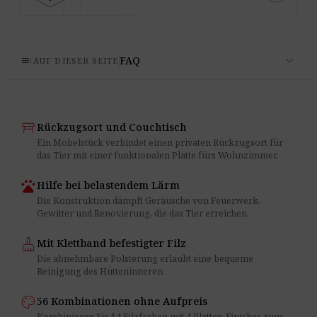
expand_more
toc
FAQ
AUF DIESER SEITE
table_restaurant
Rückzugsort und Couchtisch
Ein Möbelstück verbindet einen privaten Rückzugsort für
das Tier mit einer funktionalen Platte fürs Wohnzimmer.
pets
Hilfe bei belastendem Lärm
Die Konstruktion dämpft Geräusche von Feuerwerk,
Gewitter und Renovierung, die das Tier erreichen.
cleaning_services
Mit Klettband befestigter Filz
Die abnehmbare Polsterung erlaubt eine bequeme
Reinigung des Hütteninneren.
palette
56 Kombinationen ohne Aufpreis
Kombinieren Sie 14 Filzfarben mit 4 Platten-Finishes zum