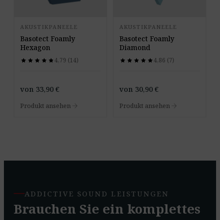
AKUSTIKPANEELE
AKUSTIKPANEELE
Basotect Foamly
Basotect Foamly
Hexagon
Diamond
4,79 (14)
4,86 (7)
star
star
star
star
star
star
star
star
star
star
star
star
star
star
star
star
star
star
star
star
von
33,90
€
von
30,90
€
arrow_forward
arrow_forward
Produkt ansehen
Produkt ansehen
ADDICTIVE SOUND LEISTUNGEN
Brauchen Sie ein komplettes