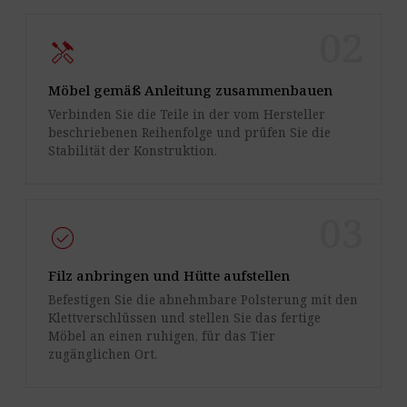
02
handyman
Möbel gemäß Anleitung zusammenbauen
Verbinden Sie die Teile in der vom Hersteller
beschriebenen Reihenfolge und prüfen Sie die
Stabilität der Konstruktion.
03
check_circle
Filz anbringen und Hütte aufstellen
Befestigen Sie die abnehmbare Polsterung mit den
Klettverschlüssen und stellen Sie das fertige
Möbel an einen ruhigen, für das Tier
zugänglichen Ort.