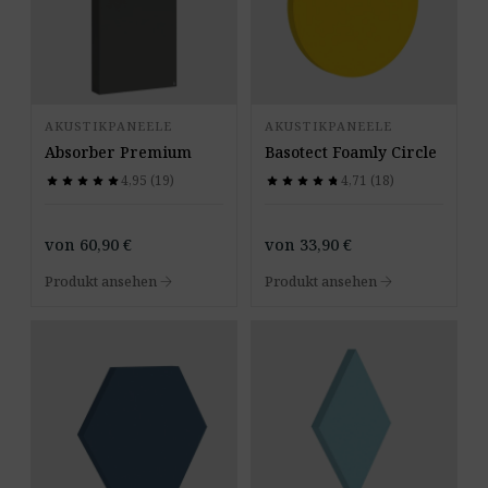
AKUSTIKPANEELE
AKUSTIKPANEELE
Absorber Premium
Basotect Foamly Circle
4,95 (19)
4,71 (18)
star
star
star
star
star
star
star
star
star
star
star
star
star
star
star
star
star
star
star
star
von
60,90
€
von
33,90
€
arrow_forward
arrow_forward
Produkt ansehen
Produkt ansehen