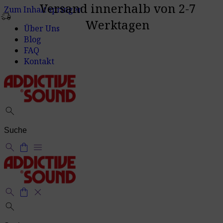
Versand innerhalb von 2-7
Zum Inhalt springen
delivery_truck_speed
Werktagen
Über Uns
Blog
FAQ
Kontakt
search
search
shopping_bag
menu
search
shopping_bag
close
search