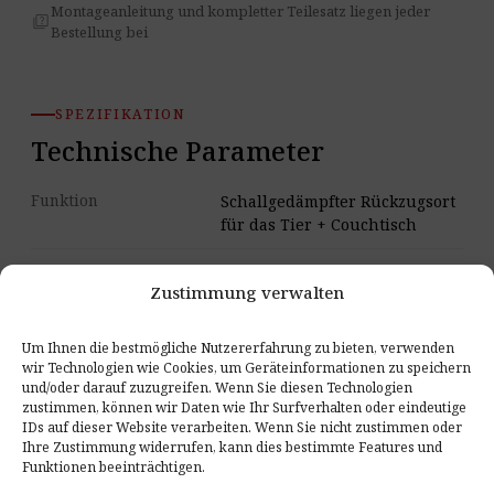
Montageanleitung und kompletter Teilesatz liegen jeder
quiz
Bestellung bei
SPEZIFIKATION
Technische Parameter
Funktion
Schallgedämpfter Rückzugsort
für das Tier + Couchtisch
In den Varianten
Größe M
Zustimmung verwalten
verfügbare Größe
Empfohlenes
bis 15 kg
Um Ihnen die bestmögliche Nutzererfahrung zu bieten, verwenden
Tiergewicht für M
wir Technologien wie Cookies, um Geräteinformationen zu speichern
und/oder darauf zuzugreifen. Wenn Sie diesen Technologien
zustimmen, können wir Daten wie Ihr Surfverhalten oder eindeutige
Filzfarben
14 Farben: White, White
IDs auf dieser Website verarbeiten. Wenn Sie nicht zustimmen oder
Marble, Light Beige, Beige,
Ihre Zustimmung widerrufen, kann dies bestimmte Features und
Yellow, Light Blue, Blue,
Funktionen beeinträchtigen.
Burgundy, Lime, Green, Dark