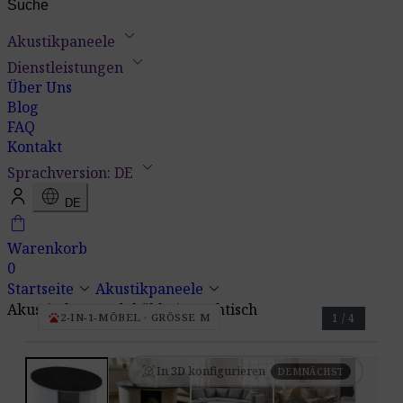
keyboard_arrow_down
Akustikpaneele
keyboard_arrow_down
Dienstleistungen
Über Uns
Blog
FAQ
Kontakt
keyboard_arrow_down
Sprachversion: DE
language
DE
shopping_bag
Warenkorb
0
keyboard_arrow_down
keyboard_arrow_down
Startseite
Akustikpaneele
Akustische Hundehöhle / Couchtisch
pets
2-IN-1-MÖBEL · GRÖSSE M
1 / 4
view_in_ar
In 3D konfigurieren
DEMNÄCHST
view_in