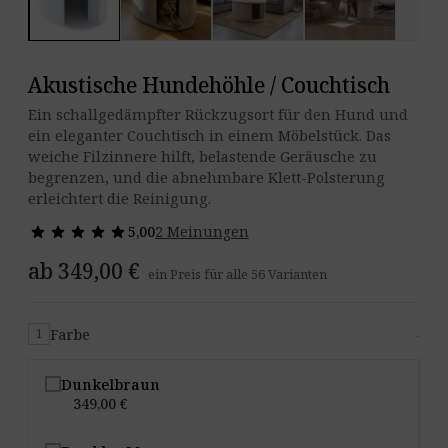
3
Akustische Hundehöhle / Couchtisch
Ein schallgedämpfter Rückzugsort für den Hund und
ein eleganter Couchtisch in einem Möbelstück. Das
weiche Filzinnere hilft, belastende Geräusche zu
begrenzen, und die abnehmbare Klett-Polsterung
erleichtert die Reinigung.
star
star
star
star
star
star
star
star
star
star
5,00
2 Meinungen
ab 349,00 €
ein Preis für alle 56 Varianten
Farbe
-
1
Dunkelbraun
349,00 €