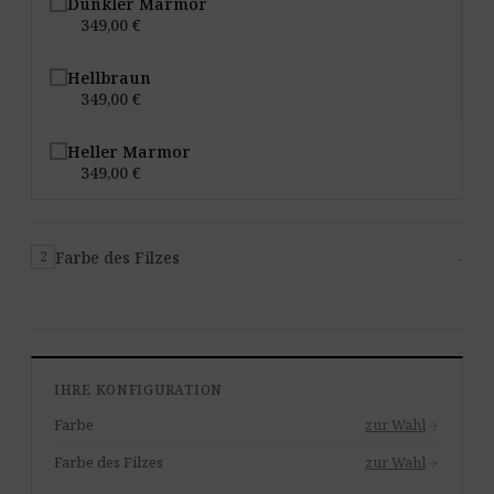
Dunkler Marmor
349,00 €
Hellbraun
349,00 €
Heller Marmor
349,00 €
Farbe des Filzes
-
2
IHRE KONFIGURATION
Farbe
zur Wahl
arrow_forward
Farbe des Filzes
zur Wahl
arrow_forward