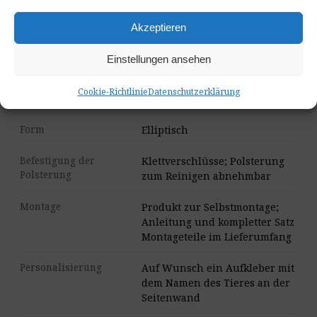
Green, Stone, Graphite, Black
Akzeptieren
Platten-Finishes
Dunkelbraun, Dunkler
Marmor, Hellbraun, Heller
Einstellungen ansehen
Marmor
Cookie-Richtlinie
Datenschutzerklärung
Innenraum
Weicher Akustikfilz
Form
Elliptisch
Befestigung der
Klettverschlüsse; Polsterung
Polsterung
zum Reinigen abnehmbar
Montage
Produkt zur Selbstmontage;
Anleitung und kompletter Satz
Montageteile im Lieferumfang
Personalisierung
Auf Wunsch ein Aufkleber mit
dem Namen des Tieres an der
Seitenwand