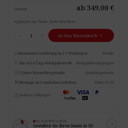
ab 349,00 €
Gesamt
ergänzen Sie: farbe, farbe des filzes
Akustische
add
remove
add
In den Warenkorb
Hundehöhle
/
Couchtisch
local_shipping
Kostenlose Lieferung in 2-7 Werktagen
Details
Menge
reply
Bis zu 14 Tage Rückgaberecht
Rückgabebedingungen
verified_user
3 Jahre Herstellergarantie
Qualitätsgarantie
construction
Montage in 3 einfachen Schritten
Video (0:20)
lock
Sichere Zahlungen
3D-RAUMPLANER
arrow_forward
Gestalten Sie Ihren Raum in 3D