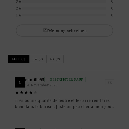
3
0
star
2
0
star
1
0
star
rate_review
Meinung schreiben
ALLE (9)
5★ (7)
4★ (2)
camille95
BESTÄTIGTER KAUF
check
C
FR
14. November 2025
star
star
star
star
star
star
star
star
star
star
Très bonne qualité de feutre et le carré rend très
bien dans le bureau. Juste un peu cher à mon goût.