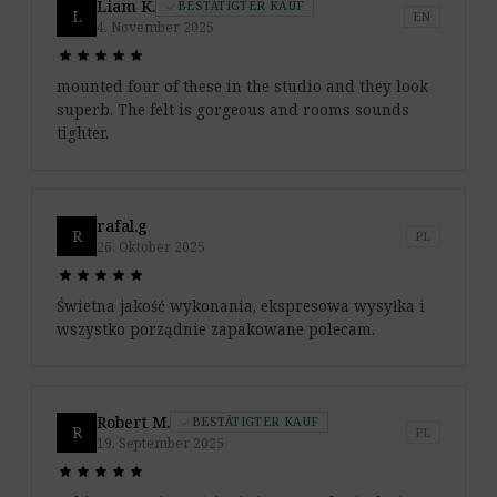
Liam K.
BESTÄTIGTER KAUF
check
L
EN
4. November 2025
star
star
star
star
star
star
star
star
star
star
mounted four of these in the studio and they look
superb. The felt is gorgeous and rooms sounds
tighter.
rafal.g
R
PL
26. Oktober 2025
star
star
star
star
star
star
star
star
star
star
Świetna jakość wykonania, ekspresowa wysyłka i
wszystko porządnie zapakowane polecam.
Robert M.
BESTÄTIGTER KAUF
check
R
PL
19. September 2025
star
star
star
star
star
star
star
star
star
star