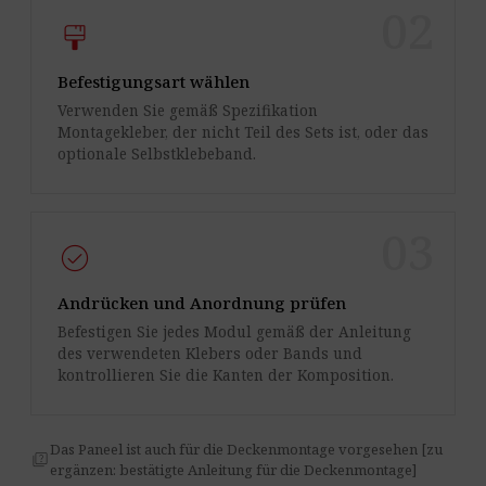
02
format_paint
Befestigungsart wählen
Verwenden Sie gemäß Spezifikation
Montagekleber, der nicht Teil des Sets ist, oder das
optionale Selbstklebeband.
03
check_circle
Andrücken und Anordnung prüfen
Befestigen Sie jedes Modul gemäß der Anleitung
des verwendeten Klebers oder Bands und
kontrollieren Sie die Kanten der Komposition.
Das Paneel ist auch für die Deckenmontage vorgesehen [zu
quiz
ergänzen: bestätigte Anleitung für die Deckenmontage]