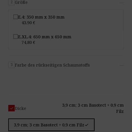
Größe
—
2
E.4: 350 mm x 350 mm
43,90 €
E.XL.4: 650 mm x 650 mm
74,80 €
Farbe des rückseitigen Schaumstoffs
—
3
3,9 cm; 3 cm Basotect + 0,9 cm
check
Dicke
Filz
check
3,9 cm; 3 cm Basotect + 0,9 cm Filz