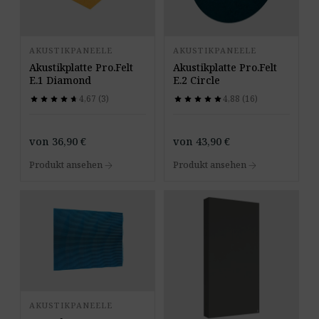
AKUSTIKPANEELE
AKUSTIKPANEELE
Akustikplatte Pro.Felt
Akustikplatte Pro.Felt
E.1 Diamond
E.2 Circle
4,67 (3)
4,88 (16)
star
star
star
star
star
star
star
star
star
star
star
star
star
star
star
star
star
star
star
star
von
36,90
€
von
43,90
€
arrow_forward
arrow_forward
Produkt ansehen
Produkt ansehen
AKUSTIKPANEELE