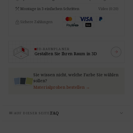
construction
Montage in 3 einfachen Schritten
Video (0:20)
lock
Sichere Zahlungen
3D-RAUMPLANER
arrow_forward
Gestalten Sie Ihren Raum in 3D
Sie wissen nicht, welche Farbe Sie wählen
sollen?
Materialproben bestellen →
expand_more
toc
FAQ
AUF DIESER SEITE