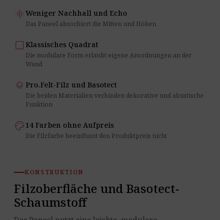
graphic_eq
Weniger Nachhall und Echo
Das Paneel absorbiert die Mitten und Höhen
square
Klassisches Quadrat
Die modulare Form erlaubt eigene Anordnungen an der
Wand
layers
Pro.Felt-Filz und Basotect
Die beiden Materialien verbinden dekorative und akustische
Funktion
palette
14 Farben ohne Aufpreis
Die Filzfarbe beeinflusst den Produktpreis nicht
KONSTRUKTION
Filzoberfläche und Basotect-
Schaumstoff
Das Paneel nutzt eine leichte, modulare