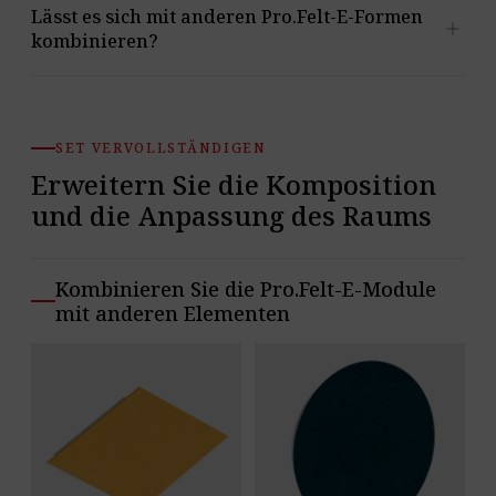
Nein. Wir veröffentlichen das Diagramm des
Lässt es sich mit anderen Pro.Felt-E-Formen
add
Absorptionsgrads α, doch dem Paneel wurde keine
kombinieren?
Schallabsorberklasse zugewiesen.
Ja. Die Serie Pro.Felt E ist modular und für die
Kombination verschiedener Formen und Farben in
SET VERVOLLSTÄNDIGEN
einer Komposition gedacht.
Erweitern Sie die Komposition
und die Anpassung des Raums
Kombinieren Sie die Pro.Felt-E-Module
mit anderen Elementen