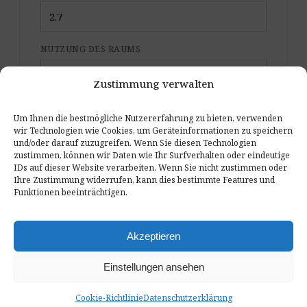
NUTZUNG DES RAUMS
Zustimmung verwalten
Um Ihnen die bestmögliche Nutzererfahrung zu bieten, verwenden
wir Technologien wie Cookies, um Geräteinformationen zu speichern
und/oder darauf zuzugreifen. Wenn Sie diesen Technologien
UNGEFÄHRE PANELANZAHL
zustimmen, können wir Daten wie Ihr Surfverhalten oder eindeutige
IDs auf dieser Website verarbeiten. Wenn Sie nicht zustimmen oder
Format für die Kalkulation:
E.4: 350 × 350 mm
Ihre Zustimmung widerrufen, kann dies bestimmte Features und
(Standard) · 0,12 m² pro Paneel
Funktionen beeinträchtigen.
Starter
~15 Paneele
erster hörbarer
Akzeptieren
1,8 m² · ab
Effekt
add
Hinzufügen 15
Einstellungen ansehen
Cookie-Richtlinie
Datenschutzerklärung
Optimal
~33 Paneele