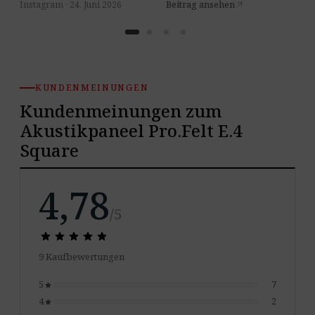
Instagram · 24. Juni 2026
Beitrag ansehen
arrow_outward
KUNDENMEINUNGEN
Kundenmeinungen zum
Akustikpaneel Pro.Felt E.4
Square
4,78
/5
star
star
star
star
star
star
star
star
star
star
9 Kaufbewertungen
5
7
star
4
2
star