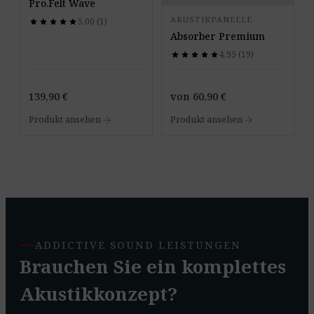
Pro.Felt Wave
AKUSTIKPANEELE
5,00 (1)
star
star
star
star
star
star
star
star
star
star
Absorber Premium
4,95 (19)
star
star
star
star
star
star
star
star
star
star
139,90
€
von
60,90
€
arrow_forward
arrow_forward
Produkt ansehen
Produkt ansehen
ADDICTIVE SOUND LEISTUNGEN
Brauchen Sie ein komplettes
Akustikkonzept?