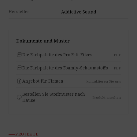
Hersteller
Addictive Sound
Dokumente und Muster
picture_as_pdf
Die Farbpalette des Pro.Felt-Filzes
PDF
picture_as_pdf
Die Farbpalette des Foamly-Schaumstoffs
PDF
request_quote
Angebot für Firmen
kontaktieren Sie uns
Bestellen Sie Stoffmuster nach
palette
Produkt ansehen
Hause
PROJEKTE