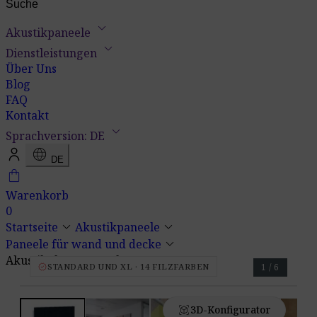
keyboard_arrow_down
Akustikpaneele
keyboard_arrow_down
Dienstleistungen
Über Uns
Blog
FAQ
Kontakt
keyboard_arrow_down
Sprachversion: DE
language
DE
shopping_bag
Warenkorb
0
keyboard_arrow_down
keyboard_arrow_down
Startseite
Akustikpaneele
keyboard_arrow_down
Paneele für wand und decke
Akustikplatte Pro.Felt E.4 Square
verified
STANDARD UND XL · 14 FILZFARBEN
1 / 6
view_in_ar
3D-Konfigurator