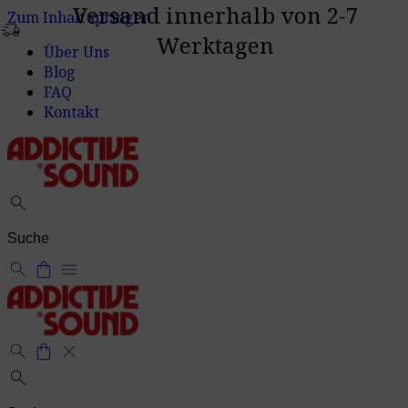
Versand innerhalb von 2-7
Zum Inhalt springen
delivery_truck_speed
Werktagen
Über Uns
Blog
FAQ
Kontakt
search
search
shopping_bag
menu
search
shopping_bag
close
search