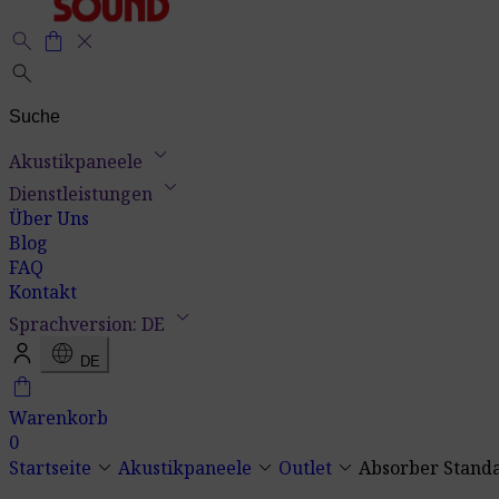
search
shopping_bag
close
search
keyboard_arrow_down
Akustikpaneele
keyboard_arrow_down
Dienstleistungen
Über Uns
Blog
FAQ
Kontakt
keyboard_arrow_down
Sprachversion: DE
language
DE
shopping_bag
Warenkorb
0
keyboard_arrow_down
keyboard_arrow_down
keyboard_arrow_down
Startseite
Akustikpaneele
Outlet