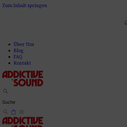
Zum Inhalt springen
delivery_t
Über Uns
Blog
FAQ
Kontakt
search
search
shopping_bag
menu