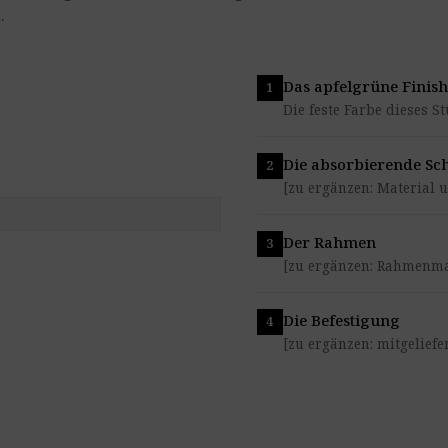
.
Das apfelgrüne Finish
Die feste Farbe dieses St
Die absorbierende Sch
[zu ergänzen: Material u
Der Rahmen
[zu ergänzen: Rahmenmat
Die Befestigung
[zu ergänzen: mitgeliefe