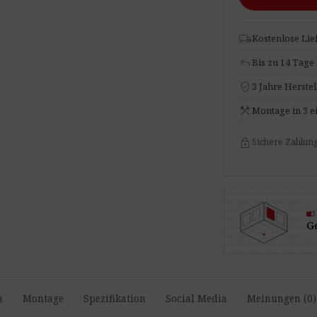
Standard
100x50x6
Apple
local_shipping
Kostenlose Lie
OUTLET
reply
Bis zu 14 Tage
Menge
verified_user
3 Jahre Herstel
construction
Montage in 3 e
lock
Sichere Zahlun
Ge
n
Montage
Spezifikation
Social Media
Meinungen (0)