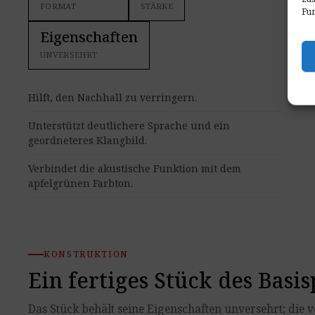
FORMAT
STÄRKE
Fun
Eigenschaften
UNVERSEHRT
Hilft, den Nachhall zu verringern.
Unterstützt deutlichere Sprache und ein
geordneteres Klangbild.
Verbindet die akustische Funktion mit dem
apfelgrünen Farbton.
KONSTRUKTION
Ein fertiges Stück des Basi
Das Stück behält seine Eigenschaften unversehrt; die 