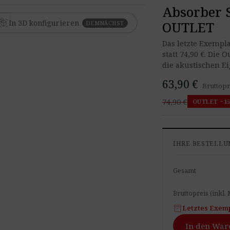
Absorber 
ER
iew_in_ar
In 3D konfigurieren
OUTLET
DEMNÄCHST
Das letzte Exempla
statt 74,90 €. Die 
die akustischen E
63,90 €
Bruttopre
74,90
€
OUTLET −1
IHRE BESTELLU
Gesamt
Bruttopreis (inkl.
inventory_2
Letztes Exemp
Absorber
remove
add
In den War