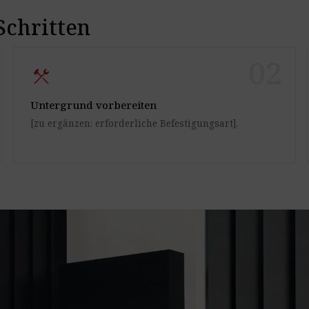
Schritten
02
construction
Untergrund vorbereiten
[zu ergänzen: erforderliche Befestigungsart].