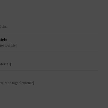
ücks.
icht
nd Dichte].
erial].
rte Montageelemente].