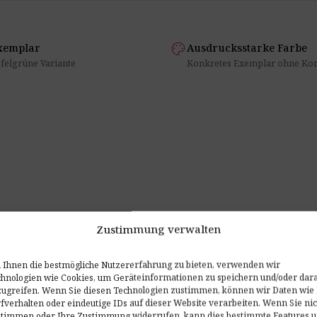
palette
xemplar
Ausdrucksstarke Farbe
pfelgrüne Variante
Konkretes Exemplar ohne Kon
Zustimmung verwalten
Ihnen die bestmögliche Nutzererfahrung zu bieten, verwenden wir
hnologien wie Cookies, um Geräteinformationen zu speichern und/oder dar
ugreifen. Wenn Sie diesen Technologien zustimmen, können wir Daten wie 
fverhalten oder eindeutige IDs auf dieser Website verarbeiten. Wenn Sie nic
stimmen oder Ihre Zustimmung widerrufen, kann dies bestimmte Features 