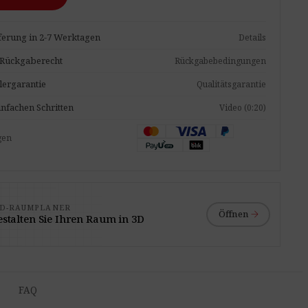
ferung in 2-7 Werktagen
Details
 Rückgaberecht
Rückgabebedingungen
lergarantie
Qualitätsgarantie
infachen Schritten
Video (0:20)
gen
3D-RAUMPLANER
arrow_forward
Öffnen
stalten Sie Ihren Raum in 3D
FAQ